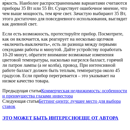
яркость. Наиболее распространенными вариантами считаются
приборы 35 Вт или 55 Вт. Существует ошибочное мнение, что
чем выше мощность, тем ярче свет. Зачастую выбирают 35 Вт,
этого достаточно для повседневного использования, выглядит
как дневной свет.
Если есть возможность, протестируйте прибор. Посмотрите,
как он включается, как реагирует на несколько щелчков
«включить-выключить», есть ли разница между первыми
секундами работы и минутой. Дайте устройству поработать
10-20 минут, обратите внимание возможные изменения
цветовой температуры, насколько нагрелся балласт, горячий
ли патрон лампы (а не колба), провод. При интенсивной
работе балласт должен быть теплым, температура около 45
градусов. Если прибор перегревается – это указывает на
низкое качество товара.
Предыдущая статья
Коммерческая недвижимость: особенности
и преимущества глазами инвестора
Следующая статья
Беттинг-центр: лучшее место для выбора
ставок
ЭТО МОЖЕТ БЫТЬ ИНТЕРЕСНО
ЕЩЕ ОТ АВТОРА