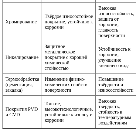
Высокая
износостойкость,
Твёрдое износостойкое
защита от
Хромирование
покрытие, устойчиво к
коррозии,
коррозии
гладкость
поверхности
Защитное
Устойчивость к
металлическое
коррозии,
Никелирование
покрытие с хорошей
улучшение
химической
внешнего вида
стойкостью
Термообработка
Изменение физико-
Повышение
(цементация,
химических свойств
твёрдости и
закалка)
поверхности
износостойкости
Высокая
Тонкие,
твёрдость,
Покрытия PVD
высокотехнологичные,
стойкость к
и CVD
устойчивые к износу и
температурным
коррозии
воздействиям