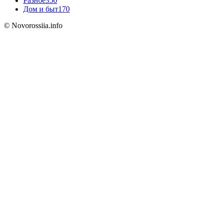
Разное
350
Дом и быт
170
© Novorossiia.info