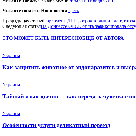
Читайте также:
Самые свежие
новости Новороссии
.
Читайте новости Новороссии
здесь
.
Предыдущая статья
Парламент ДНР досрочно лишил депутатског
Следующая статья
На Донбассе ОБСЕ опять зафиксировала отсу
ЭТО МОЖЕТ БЫТЬ ИНТЕРЕСНО
ЕЩЕ ОТ АВТОРА
Украина
Как защитить животное от эндопаразитов и выб
Украина
Тайный язык цветов — как передать чувства с п
Украина
Особенности услуги деликатный переезд