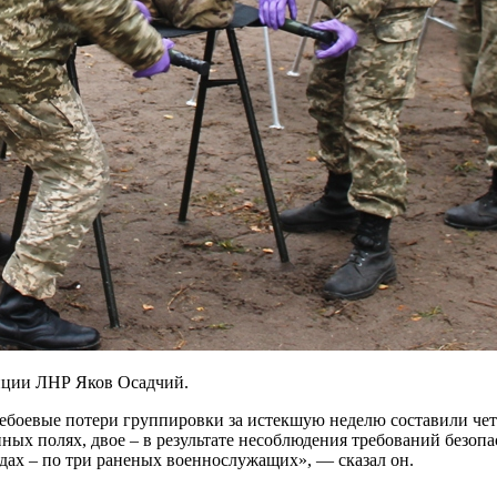
иции ЛНР Яков Осадчий.
небоевые потери группировки за истекшую неделю составили ч
нных полях, двое – в результате несоблюдения требований безоп
гадах – по три раненых военнослужащих», — сказал он.