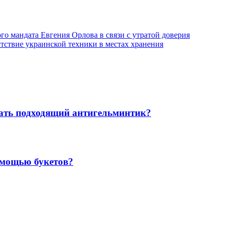
о мандата Евгения Орлова в связи с утратой доверия
тствие украинской техники в местах хранения
рать подходящий антигельминтик?
омощью букетов?