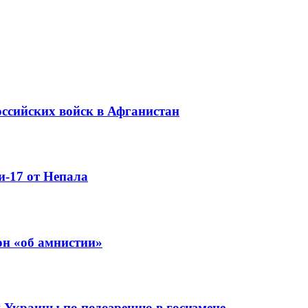
оссийских войск в Афганистан
и-17 от Непала
н «об амнистии»
Украины по подозрению в госизмене