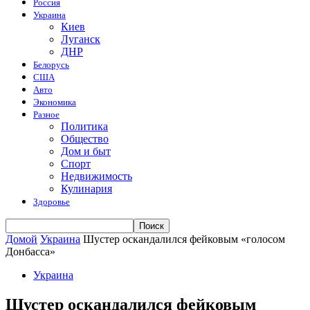
Россия
Украина
Киев
Луганск
ДНР
Белорусь
США
Авто
Экономика
Разное
Политика
Общество
Дом и быт
Спорт
Недвижимость
Кулинария
Здоровье
Домой
Украина
Шустер оскандалился фейковым «голосом
Донбасса»
Украина
Шустер оскандалился фейковым