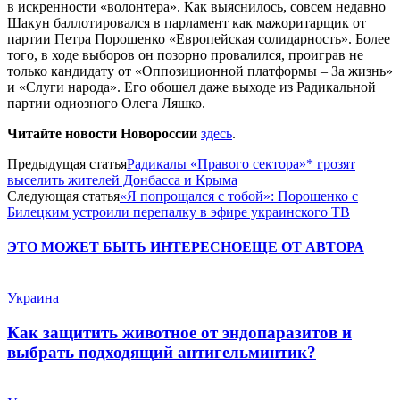
в искренности «волонтера». Как выяснилось, совсем недавно
Шакун баллотировался в парламент как мажоритарщик от
партии Петра Порошенко «Европейская солидарность». Более
того, в ходе выборов он позорно провалился, проиграв не
только кандидату от «Оппозиционной платформы – За жизнь»
и «Слуги народа». Его обошел даже выходе из Радикальной
партии одиозного Олега Ляшко.
Читайте новости Новороссии
здесь
.
Предыдущая статья
Радикалы «Правого сектора»* грозят
выселить жителей Донбасса и Крыма
Следующая статья
«Я попрощался с тобой»: Порошенко с
Билецким устроили перепалку в эфире украинского ТВ
ЭТО МОЖЕТ БЫТЬ ИНТЕРЕСНО
ЕЩЕ ОТ АВТОРА
Украина
Как защитить животное от эндопаразитов и
выбрать подходящий антигельминтик?