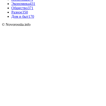
Экономика
431
Общество
371
Разное
350
Дом и быт
170
© Novorossiia.info