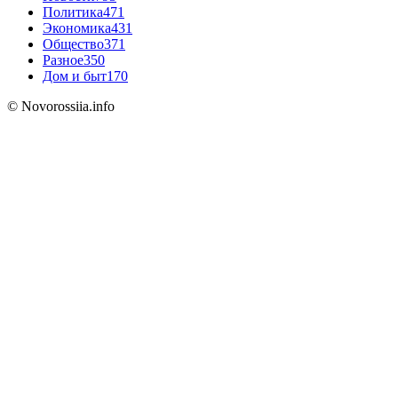
Политика
471
Экономика
431
Общество
371
Разное
350
Дом и быт
170
© Novorossiia.info