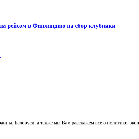
ым рейсом в Финляндию на сбор клубники
о
аины, Белоруси, а также мы Вам расскажем все о политике, эко