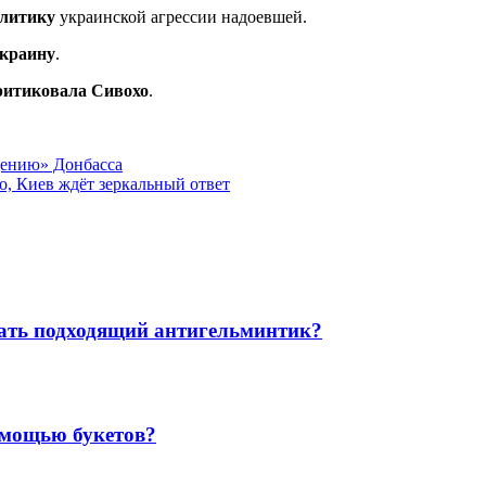
олитику
украинской агрессии надоевшей.
Украину
.
ритиковала Сивохо
.
щению» Донбасса
о, Киев ждёт зеркальный ответ
рать подходящий антигельминтик?
омощью букетов?