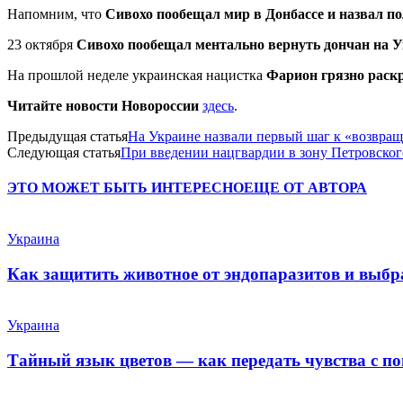
Напомним, что
Сивохо пообещал мир в Донбассе и назвал п
23 октября
Сивохо пообещал ментально вернуть дончан на 
На прошлой неделе украинская нацистка
Фарион грязно раск
Читайте новости Новороссии
здесь
.
Предыдущая статья
На Украине назвали первый шаг к «возвра
Следующая статья
При введении нацгвардии в зону Петровског
ЭТО МОЖЕТ БЫТЬ ИНТЕРЕСНО
ЕЩЕ ОТ АВТОРА
Украина
Как защитить животное от эндопаразитов и выб
Украина
Тайный язык цветов — как передать чувства с п