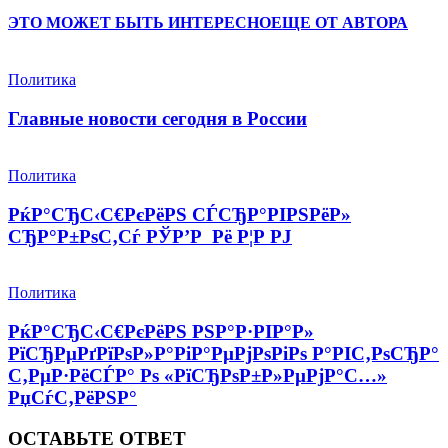
ЭТО МОЖЕТ БЫТЬ ИНТЕРЕСНО
ЕЩЕ ОТ АВТОРА
Политика
Главные новости сегодня в России
Политика
РќР°СЂС‹С€РєРёРЅ СЃСЂР°РІРЅРёР»
СЂР°Р±РѕС‚Сѓ РЎР’Р Рё Р¦Р РЈ
Политика
РќР°СЂС‹С€РєРёРЅ РЅР°Р·РІР°Р»
РїСЂРµРґРїРѕР»Р°РіР°РµРјРѕРіРѕ Р°РІС‚РѕСЂР°
С‚РµР·РёСЃР° Рѕ «РїСЂРѕР±Р»РµРјР°С…»
РџСѓС‚РёРЅР°
ОСТАВЬТЕ ОТВЕТ