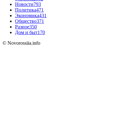
Новости
793
Политика
471
Экономика
431
Общество
371
Разное
350
Дом и быт
170
© Novorossiia.info