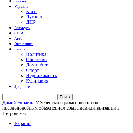
Россия
Украина
Киев
Луганск
ДНР
Белорусь
США
Авто
Экономика
Разное
Политика
Общество
Дом и быт
Спорт
Недвижимость
Кулинария
Здоровье
Домой
Украина
У Зеленского размышляют над
правдоподобным объяснением срыва демилитаризации в
Петровском
Украина