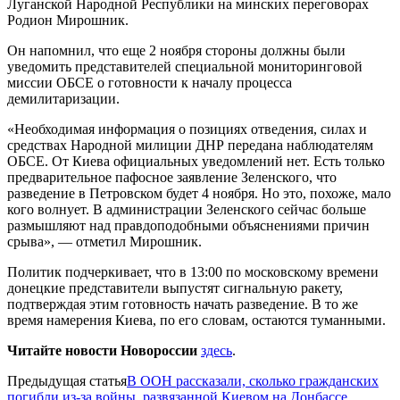
Луганской Народной Республики на минских переговорах
Родион Мирошник.
Он напомнил, что еще 2 ноября стороны должны были
уведомить представителей специальной мониторинговой
миссии ОБСЕ о готовности к началу процесса
демилитаризации.
«Необходимая информация о позициях отведения, силах и
средствах Народной милиции ДНР передана наблюдателям
ОБСЕ. От Киева официальных уведомлений нет. Есть только
предварительное пафосное заявление Зеленского, что
разведение в Петровском будет 4 ноября. Но это, похоже, мало
кого волнует. В администрации Зеленского сейчас больше
размышляют над правдоподобными объяснениями причин
срыва», — отметил Мирошник.
Политик подчеркивает, что в 13:00 по московскому времени
донецкие представители выпустят сигнальную ракету,
подтверждая этим готовность начать разведение. В то же
время намерения Киева, по его словам, остаются туманными.
Читайте новости Новороссии
здесь
.
Предыдущая статья
В ООН рассказали, сколько гражданских
погибли из-за войны, развязанной Киевом на Донбассе