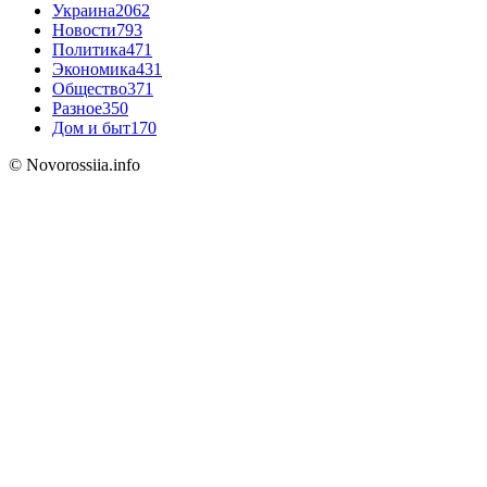
Украина
2062
Новости
793
Политика
471
Экономика
431
Общество
371
Разное
350
Дом и быт
170
© Novorossiia.info