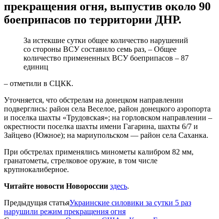
прекращения огня, выпустив около 90
боеприпасов по территории ДНР.
За истекшие сутки общее количество нарушений
со стороны ВСУ составило семь раз, – Общее
количество примененных ВСУ боеприпасов – 87
единиц
– отметили в СЦКК.
Уточняется, что обстрелам на донецком направлении
подверглись: район села Веселое, район донецкого аэропорта
и поселка шахты «Трудовская»; на горловском направлении –
окрестности поселка шахты имени Гагарина, шахты 6/7 и
Зайцево (Южное); на мариупольском — район села Саханка.
При обстрелах применялись минометы калибром 82 мм,
гранатометы, стрелковое оружие, в том числе
крупнокалиберное.
Читайте новости Новороссии
здесь
.
Предыдущая статья
Украинские силовики за сутки 5 раз
нарушили режим прекращения огня