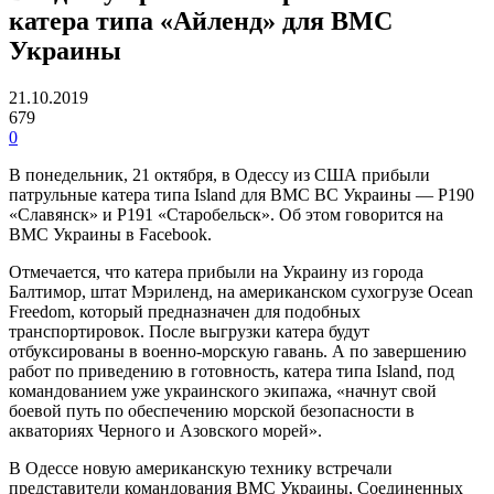
катера типа «Айленд» для ВМС
Украины
21.10.2019
679
0
В понедельник, 21 октября, в Одессу из США прибыли
патрульные катера типа Island для ВМС ВС Украины — Р190
«Славянск» и Р191 «Старобельск». Об этом говорится на
ВМС Украины в Facebook.
Отмечается, что катера прибыли на Украину из города
Балтимор, штат Мэриленд, на американском сухогрузе Ocean
Freedom, который предназначен для подобных
транспортировок. После выгрузки катера будут
отбуксированы в военно-морскую гавань. А по завершению
работ по приведению в готовность, катера типа Island, под
командованием уже украинского экипажа, «начнут свой
боевой путь по обеспечению морской безопасности в
акваториях Черного и Азовского морей».
В Одессе новую американскую технику встречали
представители командования ВМС Украины, Соединенных