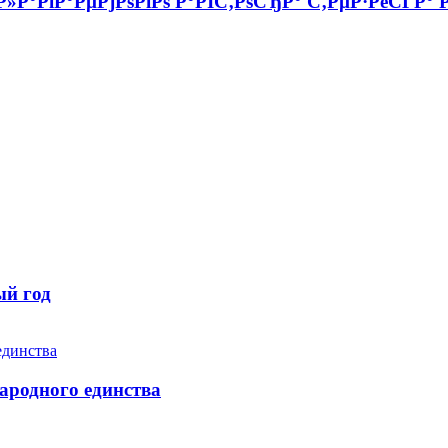
Р»Р°РіР°РµРјРѕРіРѕ Р°РІС‚РѕСЂР° С‚РµР·РёСЃР°
ый год
ародного единства