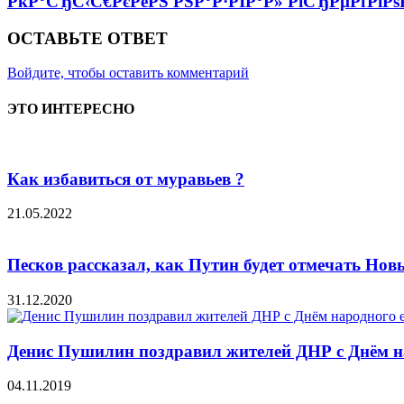
РќР°СЂС‹С€РєРёРЅ РЅР°Р·РІР°Р» РїСЂРµРґРїРѕ
ОСТАВЬТЕ ОТВЕТ
Войдите, чтобы оставить комментарий
ЭТО ИНТЕРЕСНО
Как избавиться от муравьев ?
21.05.2022
Песков рассказал, как Путин будет отмечать Нов
31.12.2020
Денис Пушилин поздравил жителей ДНР с Днём н
04.11.2019