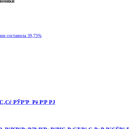
ономики
зии составила 39,75%
‚Сѓ РЎР’Р Рё Р¦Р РЈ