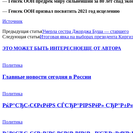
—
Генсек ООН предрек миру сильнейший за 80 лет спад эк
—
Генсек ООН призвал посвятить 2021 год исцелению
Источник
Предыдущая статья
Умерла сестра Джорджа Буша — старшего
Следующая статья
Итоговая явка на выборах президента Кирги
ЭТО МОЖЕТ БЫТЬ ИНТЕРЕСНО
ЕЩЕ ОТ АВТОРА
Политика
Главные новости сегодня в России
Политика
РќР°СЂС‹С€РєРёРЅ СЃСЂР°РІРЅРёР» СЂР°Р±РѕС
Политика