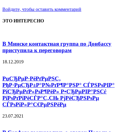
Войдите, чтобы оставить комментарий
ЭТО ИНТЕРЕСНО
В Минске контактная группа по Донбассу
приступила к переговорам
18.12.2019
РџСЂРµР·РёРґРµРЅС‚
РђР·РµСЂР±Р°Р№РґР¶Р°РЅР° СЃРЅРѕРІР°
РїСЂРµРґР»РѕР¶РёР» Р•СЂРµРІР°РЅСѓ
РїРѕРґРїРёСЃР°С‚СЊ РјРёСЂРЅРѕРµ
СЃРѕРіР»Р°С€РµРЅРёРµ
23.07.2021