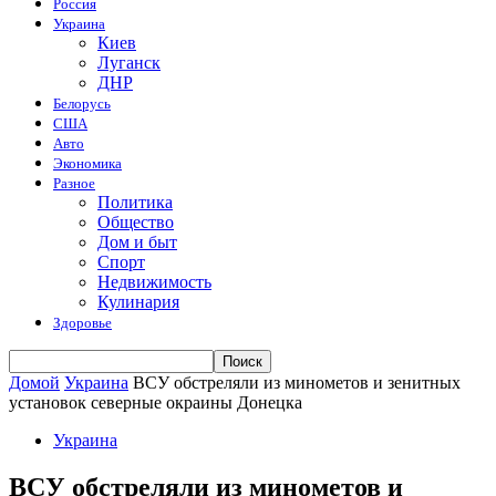
Россия
Украина
Киев
Луганск
ДНР
Белорусь
США
Авто
Экономика
Разное
Политика
Общество
Дом и быт
Спорт
Недвижимость
Кулинария
Здоровье
Домой
Украина
ВСУ обстреляли из минометов и зенитных
установок северные окраины Донецка
Украина
ВСУ обстреляли из минометов и