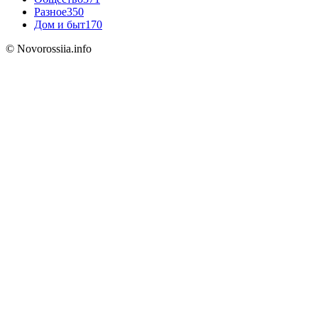
Разное
350
Дом и быт
170
© Novorossiia.info