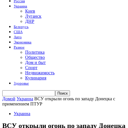
Россия
Украина
Киев
Луганск
ДНР
Белорусь
США
Авто
Экономика
Разное
Политика
Общество
Дом и быт
Спорт
Недвижимость
Кулинария
Здоровье
Домой
Украина
ВСУ открыли огонь по западу Донецка с
применением ПТУР
Украина
ВСУ открыли огонь по западу Донецка