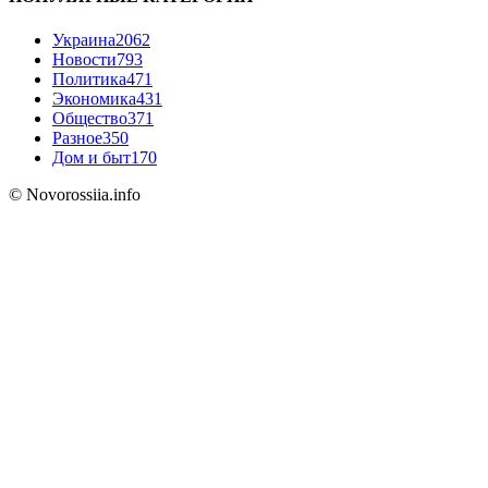
Украина
2062
Новости
793
Политика
471
Экономика
431
Общество
371
Разное
350
Дом и быт
170
© Novorossiia.info