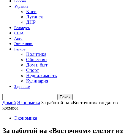
Россия
Украина
Киев
Луганск
ДНР
Белорусь
США
Авто
Экономика
Разное
Политика
Общество
Дом и быт
Спорт
Недвижимость
Кулинария
Здоровье
Домой
Экономика
За работой на «Восточном» следят из
космоса
Экономика
За работой на «Восточном» следят из