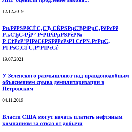
12.12.2019
РњРёРЅРёСЃС‚СЂ СЌРЅРµСЂРіРµС‚РёРєРё
РљСЂС‹РјР° Р•РІРіРµРЅРёР№
Р СѓРєР°РІРёС€РЅРёРєРѕРІ СѓР№РґРµС‚
РІ РѕС‚СЃС‚Р°РІРєСѓ
19.07.2021
У Зеленского размышляют над правдоподобным
объяснением срыва демилитаризации в
Петровском
04.11.2019
Власти США могут начать платить нефтяным
компаниям за отказ от добычи