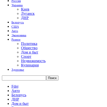
Россия
Украина
Киев
Луганск
ДНР
Белорусь
США
Авто
Экономика
Разное
Политика
Общество
Дом и быт
Спорт
Недвижимость
Кулинария
Здоровье
Fdnj
Авто
Белорусь
ДНР
Дом и быт