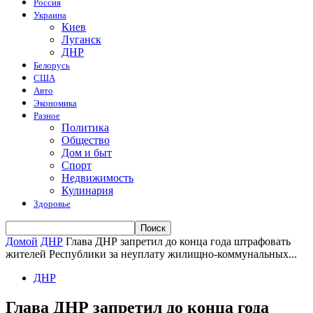
Россия
Украина
Киев
Луганск
ДНР
Белорусь
США
Авто
Экономика
Разное
Политика
Общество
Дом и быт
Спорт
Недвижимость
Кулинария
Здоровье
Домой
ДНР
Глава ДНР запретил до конца года штрафовать
жителей Республики за неуплату жилищно-коммунальных...
ДНР
Глава ДНР запретил до конца года