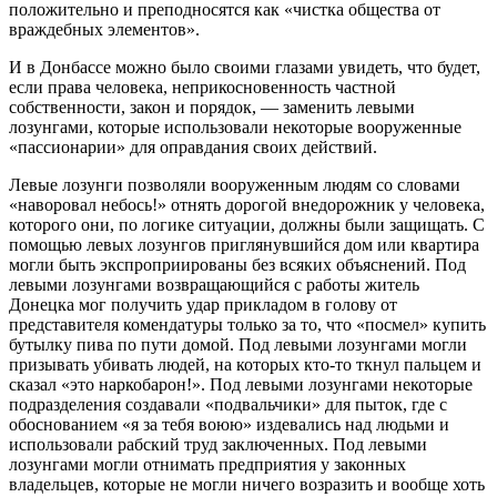
положительно и преподносятся как «чистка общества от
враждебных элементов».
И в Донбассе можно было своими глазами увидеть, что будет,
если права человека, неприкосновенность частной
собственности, закон и порядок, — заменить левыми
лозунгами, которые использовали некоторые вооруженные
«пассионарии» для оправдания своих действий.
Левые лозунги позволяли вооруженным людям со словами
«наворовал небось!» отнять дорогой внедорожник у человека,
которого они, по логике ситуации, должны были защищать. С
помощью левых лозунгов приглянувшийся дом или квартира
могли быть экспроприированы без всяких объяснений. Под
левыми лозунгами возвращающийся с работы житель
Донецка мог получить удар прикладом в голову от
представителя комендатуры только за то, что «посмел» купить
бутылку пива по пути домой. Под левыми лозунгами могли
призывать убивать людей, на которых кто-то ткнул пальцем и
сказал «это наркобарон!». Под левыми лозунгами некоторые
подразделения создавали «подвальчики» для пыток, где с
обоснованием «я за тебя воюю» издевались над людьми и
использовали рабский труд заключенных. Под левыми
лозунгами могли отнимать предприятия у законных
владельцев, которые не могли ничего возразить и вообще хоть