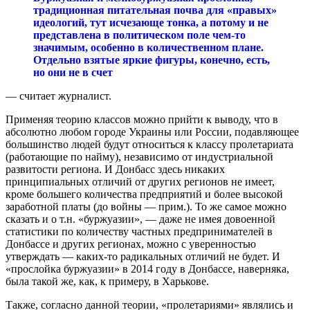
традиционная питательная почва для «правых»
идеологий, тут исчезающе тонка, а потому и не
представлена в политическом поле чем-то
значимым, особенно в количественном плане.
Отдельно взятые яркие фигуры, конечно, есть,
но они не в счет
— считает журналист.
Применяя теорию классов можно прийти к выводу, что в
абсолютно любом городе Украины или России, подавляющее
большинство людей будут относиться к классу пролетариата
(работающие по найму), независимо от индустриальной
развитости региона. И Донбасс здесь никаких
принципиальных отличий от других регионов не имеет,
кроме большего количества предприятий и более высокой
заработной платы (до войны — прим.). То же самое можно
сказать и о т.н. «буржуазии», — даже не имея довоенной
статистики по количеству частных предпринимателей в
Донбассе и других регионах, можно с уверенностью
утверждать — каких-то радикальных отличий не будет. И
«прослойка буржуазии» в 2014 году в Донбассе, наверняка,
была такой же, как, к примеру, в Харькове.
Также, согласно данной теории, «пролетариями» являлись и