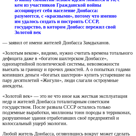
кем из участников Гражданской войны
ассоциирует себя население Донбасса:
разумеется, с «красными», потому что именно
им удалось создать и построить СССР,
государство, в котором Донбасс пережил свой
Золотой век
— заявил от имени жителей Донбасса Замдыханов.
«Золотым веком», видимо, нужно считать времена тотального
дефицита даже в «богатом шахтерском Донбассе»,
однопартийной политической системы, невозможности
выехать за границу и прочих дикостей. А о попытках годами
копивших деньги «богатых шахтеров» купить устаревшие на
пару десятилетий «Жигули», люди слагали остроумные
анекдоты.
«Золотой век» — это не что иное как жесткая эксплуатация
недр и жителей Донбасса тоталитарным советским
государством. После развала СССР остались только
подземные выработки, миллионы тонн породы в терриконах,
разрушенные здания отработавших своё предприятий и
колоссальный ущерб экологии.
Любой житель Донбасса, оглянувшись вокруг может сделать