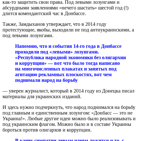
как-то защитить свои права. Под левыми лозунгами и
абсурдными заявлениями «нечего шастать» шестой год (!)
длится комендантский час в Донбассе.
Также, Замдыханов утверждает, что в 2014 году
протестующие, якобы, выходили не под антиукраинскими, а
под левыми лозунгами.
Напомню, что и события 14-го года в Донбассе
проходили под «левыми» лозунгами.
«Республика народной экономики без олигархии
и коррупции» — вот что было тогда написано
на многочисленных плакатах и занятых под
агитацию рекламных плоскостях, вот чем
поднимали народ на борьбу
— уверен журналист, который в 2014 году из Донецка писал
материалы для украинских изданий.
И здесь нужно подчеркнуть, что народ поднимался на борьбу
под главным и единственным лозунгом: «Донбасс — это не
Украина!». Любые другие идеи можно было реализовывать и
под украинским флагом. Можно было и в составе Украины
бороться против олигархов и коррупции.
В канву симпатии левым идеям ложится и то, с