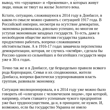
вывод, что «хрущевки» и «брежневки», в которых живут
люди, никак не тянут на жилье Золотого века.
Кстати, ситуацию, сложившуюся к 2014 году в Донбассе, в
каком-то смысле можно сравнить с ситуацией 1917 года. В
Российской империи, несмотря на осутствие демократии,
экономика развивалась довольно успешно, во многом не
уступая экономикам западных государств. То есть, даже в
несвободном обществе жителям государства удавалось
продуктивно работать, вопреки сложившимся
обстоятельствам. А в 1916-17 годах замаячила перспектива
демократизации, которая, не случись «октября», сделала бы
Россию одним из сильнейших и богатейших государств мира
уже в 30-х годах.
Точно так же и в Донбассе, где безраздельно правили всякого
рода Корпорации, Семьи и их сподвижники, жители
Донбасса, вопреки фактически узурпировавшим власть
группам, развивали экономику.
Ситуация эволюционировала, и к 2014 году уже можно было
говорить об «олигархии с человеческим лицом», при которой,
например, отъем ставшего успешным чужого предприятия
уже был трудноосуществим, да и, в принципе, не нужен. И,
возможно, если бы государство Украина не имело