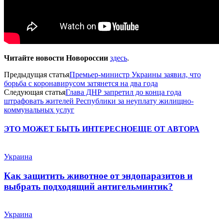
Читайте новости Новороссии
здесь
.
Предыдущая статья
Премьер-министр Украины заявил, что
борьба с коронавирусом затянется на два года
Следующая статья
Глава ДНР запретил до конца года
штрафовать жителей Республики за неуплату жилищно-
коммунальных услуг
ЭТО МОЖЕТ БЫТЬ ИНТЕРЕСНО
ЕЩЕ ОТ АВТОРА
Украина
Как защитить животное от эндопаразитов и
выбрать подходящий антигельминтик?
Украина