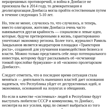
неразрешимых противоречий, и война в Донбассе не
произошла бы в 2014 году, то демократизация и
деолигархизация Донбасса могла пройти естественным путем
в течение следующих 5-10 лет.
Но, тем не менее, случилось то, что случилось, и теперь,
вместо олигархии, жителям Донбасса очень часто
навязывается другая крайность — социализм и левые идеи,
которые, будучи претворенными в жизнь, гарантированно
уничтожат экономику региона. Более того, журналист Рамиль
Замдыханов является модератором площадки «Траектория
роста», созданной для улучшения взаимодействия бизнеса и
власти. Можно только представить себе лицо потенциального
инвестора, которому будут рассказывать об «исчезающе
тонкой прослойке буржуазии» и об «исконно пролетарском
Донбассе».
Следует отметить, что в последнее время ситуация стала
меняться — деятельность нынешних властей дает основания
надеяться, что Республика уйдет от деструктивных идей, и
экономики, основанной на лозунгах и обещаниях.
Но если в качестве «системных» людей в Республике будут
выступать любители СССР и коммунизма, то Донбасс,
несмотря на все усилия, вряд ли сможет выбраться из того