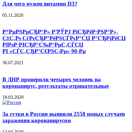
Для чего нужен витамин D3?
05.11.2020
Р“РµРЅРµСЂР°Р» Р’РЎРЈ РїСЂРёР·РЅР°Р»,
С‡С‚Рѕ СѓРєСЂР°РёРЅСЃРєР°СЏ Р°СЂРјРёСЏ
РІРѕР·РІСЂР°С‰Р°РµС‚СЃСЏ
РІ «СЃС‚СЂР°С€РЅС‹Рµ» 90-Рµ
30.07.2021
В ДНР проверили четырех человек на
коронавирус, результаты отрицательные
18.03.2020
За сутки в России выявили 2558 новых случаев
заражения коронавирусом
13.04.2020