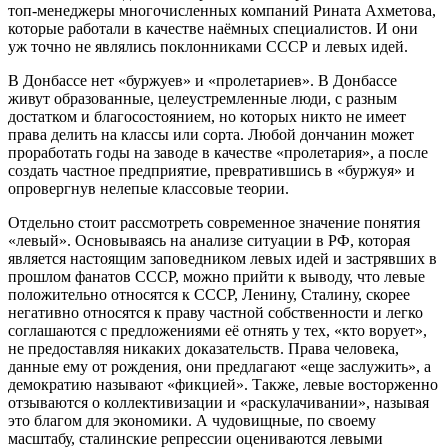
топ-менеджеры многочисленных компаний Рината Ахметова,
которые работали в качестве наёмных специалистов. И они
уж точно не являлись поклонниками СССР и левых идей.
В Донбассе нет «буржуев» и «пролетариев». В Донбассе
живут образованные, целеустремленные люди, с разным
достатком и благосостоянием, но которых никто не имеет
права делить на классы или сорта. Любой дончанин может
проработать годы на заводе в качестве «пролетария», а после
создать частное предприятие, превратившись в «буржуя» и
опровергнув нелепые классовые теории.
Отдельно стоит рассмотреть современное значение понятия
«левый». Основываясь на анализе ситуации в РФ, которая
является настоящим заповедником левых идей и застрявших в
прошлом фанатов СССР, можно прийти к выводу, что левые
положительно относятся к СССР, Ленину, Сталину, скорее
негативно относятся к праву частной собственности и легко
соглашаются с предложениями её отнять у тех, «кто ворует»,
не предоставляя никаких доказательств. Права человека,
данные ему от рождения, они предлагают «еще заслужить», а
демократию называют «фикцией». Также, левые восторженно
отзываются о коллективизации и «раскулачивании», называя
это благом для экономики. А чудовищные, по своему
масштабу, сталинские репрессии оцениваются левыми