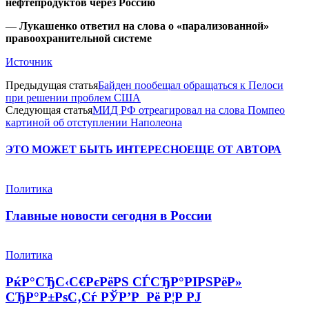
нефтепродуктов через Россию
—
Лукашенко ответил на слова о «парализованной»
правоохранительной системе
Источник
Предыдущая статья
Байден пообещал обращаться к Пелоси
при решении проблем США
Следующая статья
МИД РФ отреагировал на слова Помпео
картиной об отступлении Наполеона
ЭТО МОЖЕТ БЫТЬ ИНТЕРЕСНО
ЕЩЕ ОТ АВТОРА
Политика
Главные новости сегодня в России
Политика
РќР°СЂС‹С€РєРёРЅ СЃСЂР°РІРЅРёР»
СЂР°Р±РѕС‚Сѓ РЎР’Р Рё Р¦Р РЈ