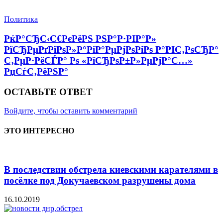
Политика
РќР°СЂС‹С€РєРёРЅ РЅР°Р·РІР°Р»
РїСЂРµРґРїРѕР»Р°РіР°РµРјРѕРіРѕ Р°РІС‚РѕСЂР°
С‚РµР·РёСЃР° Рѕ «РїСЂРѕР±Р»РµРјР°С…»
РџСѓС‚РёРЅР°
ОСТАВЬТЕ ОТВЕТ
Войдите, чтобы оставить комментарий
ЭТО ИНТЕРЕСНО
В последствии обстрела киевскими карателями в
посёлке под Докучаевском разрушены дома
16.10.2019