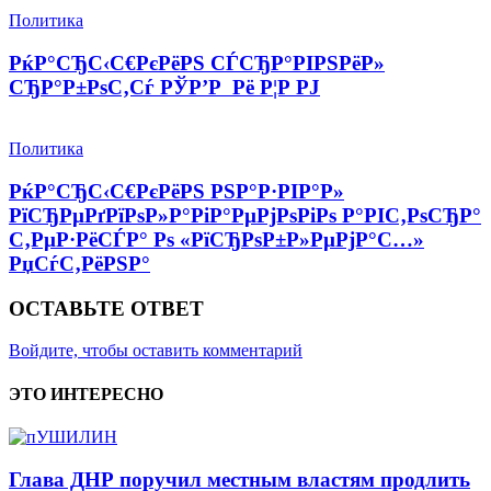
Политика
РќР°СЂС‹С€РєРёРЅ СЃСЂР°РІРЅРёР»
СЂР°Р±РѕС‚Сѓ РЎР’Р Рё Р¦Р РЈ
Политика
РќР°СЂС‹С€РєРёРЅ РЅР°Р·РІР°Р»
РїСЂРµРґРїРѕР»Р°РіР°РµРјРѕРіРѕ Р°РІС‚РѕСЂР°
С‚РµР·РёСЃР° Рѕ «РїСЂРѕР±Р»РµРјР°С…»
РџСѓС‚РёРЅР°
ОСТАВЬТЕ ОТВЕТ
Войдите, чтобы оставить комментарий
ЭТО ИНТЕРЕСНО
Глава ДНР поручил местным властям продлить