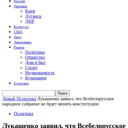
Россия
Украина
Киев
Луганск
ДНР
Белорусь
США
Авто
Экономика
Разное
Политика
Общество
Дом и быт
Спорт
Недвижимость
Кулинария
Здоровье
Домой
Политика
Лукашенко заявил, что Всебелорусское
народное собрание не будет менять конституцию
Политика
Лукашенко заявил, что Всебелорусское