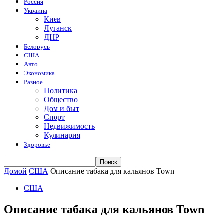
Россия
Украина
Киев
Луганск
ДНР
Белорусь
США
Авто
Экономика
Разное
Политика
Общество
Дом и быт
Спорт
Недвижимость
Кулинария
Здоровье
Домой
США
Описание табака для кальянов Town
США
Описание табака для кальянов Town