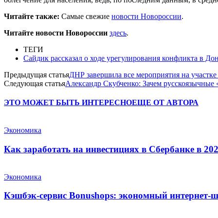
Читайте также:
Самые свежие
новости Новороссии
.
Читайте новости Новороссии
здесь
.
ТЕГИ
Сайдик рассказал о ходе урегулирования конфликта в До
Предыдущая статья
ДНР завершила все мероприятия на участке 
Следующая статья
Александр Скубченко: Зачем русскоязычные 
ЭТО МОЖЕТ БЫТЬ ИНТЕРЕСНО
ЕЩЕ ОТ АВТОРА
Экономика
Как заработать на инвестициях в Сбербанке в 202
Экономика
Кэшбэк-сервис Bonushops: экономный интернет-