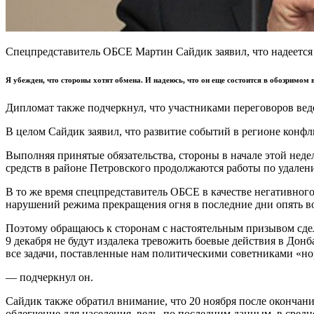
Спецпредставитель ОБСЕ Мартин Сайдик заявил, что надеется
Я убежден, что стороны хотят обмена. И надеюсь, что он еще состоится в обозримом
Дипломат также подчеркнул, что участниками переговоров веде
В целом Сайдик заявил, что развитие событий в регионе конф
Выполняя принятые обязательства, стороны в начале этой неде
средств в районе Петровского продолжаются работы по удале
В то же время спецпредставитель ОБСЕ в качестве негативног
нарушений режима прекращения огня в последние дни опять во
Поэтому обращаюсь к сторонам с настоятельным призывом сде
9 декабря не будут издалека тревожить боевые действия в Дон
все задачи, поставленные нам политическими советниками «но
— подчеркнул он.
Сайдик также обратил внимание, что 20 ноября после окончан
облегчение для населения, ведь, по последним данным, в средн