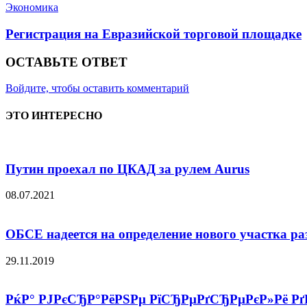
Экономика
Регистрация на Евразийской торговой площадке
ОСТАВЬТЕ ОТВЕТ
Войдите, чтобы оставить комментарий
ЭТО ИНТЕРЕСНО
Путин проехал по ЦКАД за рулем Aurus
08.07.2021
ОБСЕ надеется на определение нового участка ра
29.11.2019
РќР° РЈРєСЂР°РёРЅРµ РїСЂРµРґСЂРµРєР»Рё Рґ