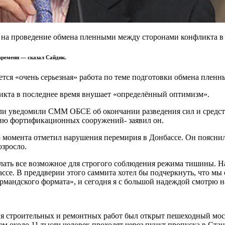
 на проведение обмена пленными между сторонами конфликта в
 времени — сказал Сайдик.
тся «очень серьезная» работа по теме подготовки обмена пленн
ликта в последнее время внушает «определённый оптимизм».
ли уведомили СММ ОБСЕ об окончании разведения сил и средств 
нию фортификационных сооружений- заявил он.
о момента отметил нарушения перемирия в Донбассе. Он пояснил
зросло.
лать все возможное для строгого соблюдения режима тишины. Н
бассе. В преддверии этого саммита хотел бы подчеркнуть, что м
рмандского формата», и сегодня я с большой надеждой смотрю на
ия строительных и ремонтных работ был открыт пешеходный мос
ем около 11 тысяч человек проходят через пункт пропуска в Ста