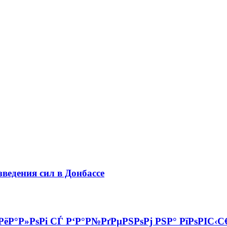
зведения сил в Донбассе
РёР°Р»РѕРі СЃ Р‘Р°Р№РґРµРЅРѕРј РЅР° РїРѕРІС