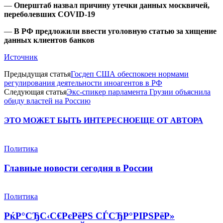
—
Оперштаб назвал причину утечки данных москвичей,
переболевших COVID-19
—
В РФ предложили ввести уголовную статью за хищение
данных клиентов банков
Источник
Предыдущая статья
Госдеп США обеспокоен нормами
регулирования деятельности иноагентов в РФ
Следующая статья
Экс-спикер парламента Грузии объяснила
обиду властей на Россию
ЭТО МОЖЕТ БЫТЬ ИНТЕРЕСНО
ЕЩЕ ОТ АВТОРА
Политика
Главные новости сегодня в России
Политика
РќР°СЂС‹С€РєРёРЅ СЃСЂР°РІРЅРёР»