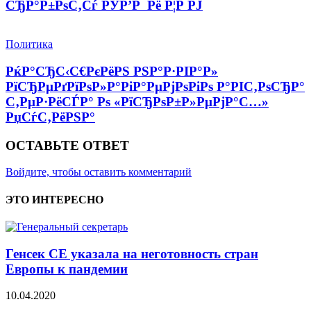
СЂР°Р±РѕС‚Сѓ РЎР’Р Рё Р¦Р РЈ
Политика
РќР°СЂС‹С€РєРёРЅ РЅР°Р·РІР°Р»
РїСЂРµРґРїРѕР»Р°РіР°РµРјРѕРіРѕ Р°РІС‚РѕСЂР°
С‚РµР·РёСЃР° Рѕ «РїСЂРѕР±Р»РµРјР°С…»
РџСѓС‚РёРЅР°
ОСТАВЬТЕ ОТВЕТ
Войдите, чтобы оставить комментарий
ЭТО ИНТЕРЕСНО
Генсек СЕ указала на неготовность стран
Европы к пандемии
10.04.2020