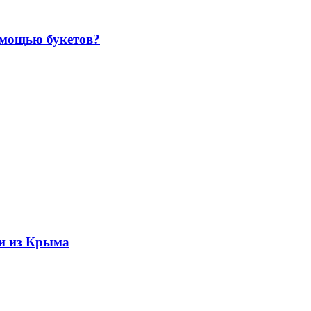
омощью букетов?
ти из Крыма