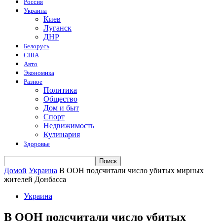
Россия
Украина
Киев
Луганск
ДНР
Белорусь
США
Авто
Экономика
Разное
Политика
Общество
Дом и быт
Спорт
Недвижимость
Кулинария
Здоровье
Домой
Украина
В ООН подсчитали число убитых мирных
жителей Донбасса
Украина
В ООН подсчитали число убитых