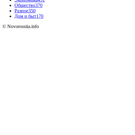
Общество
370
Разное
350
Дом и быт
170
© Novorossiia.info