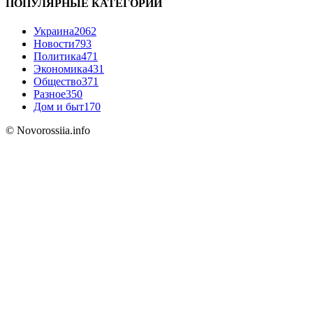
ПОПУЛЯРНЫЕ КАТЕГОРИИ
Украина
2062
Новости
793
Политика
471
Экономика
431
Общество
371
Разное
350
Дом и быт
170
© Novorossiia.info