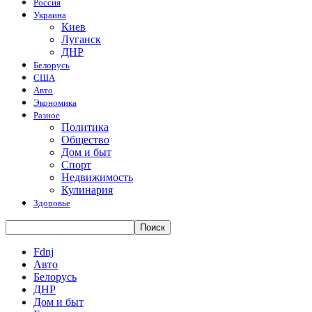
Россия
Украина
Киев
Луганск
ДНР
Белорусь
США
Авто
Экономика
Разное
Политика
Общество
Дом и быт
Спорт
Недвижимость
Кулинария
Здоровье
Fdnj
Авто
Белорусь
ДНР
Дом и быт