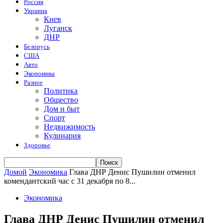
Россия
Украина
Киев
Луганск
ДНР
Белорусь
США
Авто
Экономика
Разное
Политика
Общество
Дом и быт
Спорт
Недвижимость
Кулинария
Здоровье
Домой
Экономика
Глава ДНР Денис Пушилин отменил
комендантский час с 31 декабря по 8...
Экономика
Глава ДНР Денис Пушилин отменил