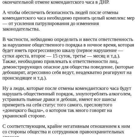
окончательной отмене комендантского часа в ДНР.
А чтобы обеспечить безопасность людей после отмены
комендантского часа необходимо принять целый комплекс мер
— от усиления патрулирования до изменения
законодательства.
В частности, небходимо определить и ввести ответственность
за нарушение общественного порядка в ночное время, которая
будет иметь прогрессивную шкалу (первое нарушение —
сутки ареста, второе — 15 суток, третье — месяц и т.д.).
Также, необходимо привлекать к ответственности лиц,
демонстрирующих опасное для общества поведение, (которые
дебоширят, агрессивно себя ведут, неадекватно реагируют на
происходящее и т.д.).
Ну а люди, которые после отмены комендантского часа будут
нарушать общественный порядок, злоупотреблять алкоголем,
устраивать пьяные драки и дебоши, имеют все шансы
примерить на себя статус того самого, пресловутого
«донецкого быдла», о котором так много говорят на
украинской стороне.
С соответствующим, крайне негативным отношением к ним
со стороны общества и сотрудников правоохранительных