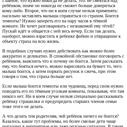
Главное, что нужно никогда не делать, это: не смеяться над
ребёнком, иначе он никогда не сможет больше довериться
кому-либо. Второе, что ни в коем случае нельзя применять:
насильно заставлять малыша справиться со страхом. Боится
темноты? Нужно запереть его на пару часов в тёмной
комнате. Не хочет разговаривать с незнакомой ему тётей?
Пускай идёт и общается с ней весь вечер. Если так делать,
наоборот, можно взрастить в ребенке фобию и отвращение к
объекту страха на всю жизнь.
В подобных случаях нужно действовать как можно более
аккуратно и деликатно. В спокойной обстановке поговорить с
ребёнком, выяснить что и почему он боится. Затем рассказать
ему, что бояться нечего, можно нарисовать на бумаге то, чего
малыш боится, а затем порвать рисунок и сжечь, при этом
говоря о том, что страха больше нет.
Если малыш боится темноты или чудовищ, перед сном нужно
поводить его по тёмным уголкам комнаты, показывая, что там
никого нет. Ни в коем случае нельзя специально рассказывать
ребёнку страшилки и предупредить старших членов семьи
тоже этого не делать.
А что делать тем родителям, чей ребёнок ничего не боится?
Казалось, какие тут проблемы, но более смелые дети чаще
попадают в неприятные или даже опасные ситуации. В таком